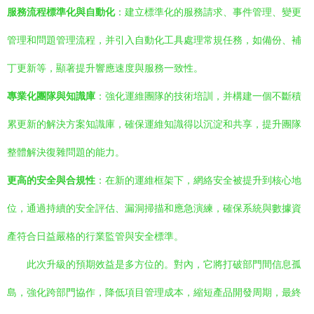
服務流程標準化與自動化
：建立標準化的服務請求、事件管理、變更
管理和問題管理流程，并引入自動化工具處理常規任務，如備份、補
丁更新等，顯著提升響應速度與服務一致性。
專業化團隊與知識庫
：強化運維團隊的技術培訓，并構建一個不斷積
累更新的解決方案知識庫，確保運維知識得以沉淀和共享，提升團隊
整體解決復雜問題的能力。
更高的安全與合規性
：在新的運維框架下，網絡安全被提升到核心地
位，通過持續的安全評估、漏洞掃描和應急演練，確保系統與數據資
產符合日益嚴格的行業監管與安全標準。
此次升級的預期效益是多方位的。對內，它將打破部門間信息孤
島，強化跨部門協作，降低項目管理成本，縮短產品開發周期，最終